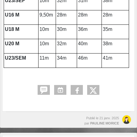
U23/SEF
10m
32m
31m
38m
U16 M
9,50m
28m
28m
28m
U18 M
10m
30m
36m
35m
U20 M
10m
32m
40m
38m
U23/SEM
11m
34m
46m
41m
Publié le
21 janv. 2025
par
PAULINE MORICE