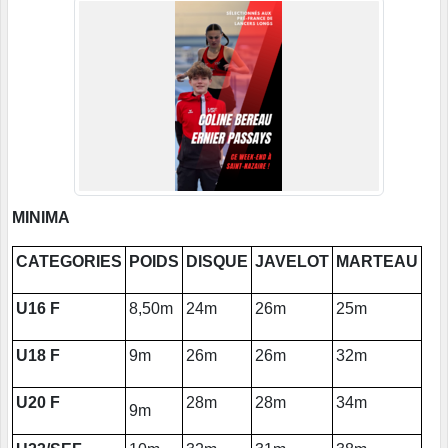
MINIMA
CATEGORIES
POIDS
DISQUE
JAVELOT
MARTEAU
U16 F
8,50m
24m
26m
25m
U18 F
9m
26m
26m
32m
U20 F
28m
28m
34m
9m