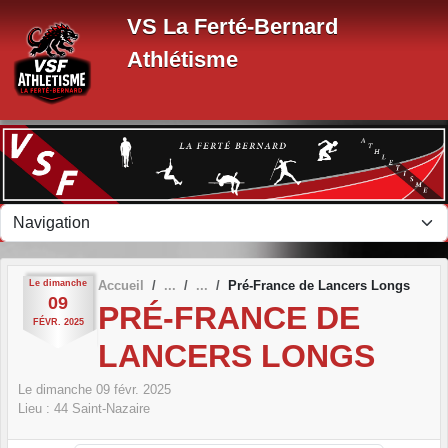
Panneau de gestion des cookies
VS La Ferté-Bernard
Athlétisme
Le
dimanche
Accueil
Pré-France de Lancers Longs
09
PRÉ-FRANCE DE
FÉVR.
2025
LANCERS LONGS
Le
dimanche
09
févr.
2025
Lieu :
44
Saint-Nazaire