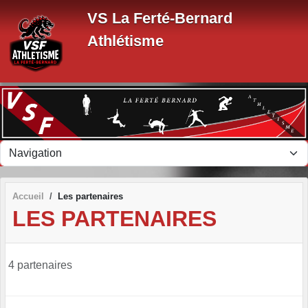
Panneau de gestion des cookies
VS La Ferté-Bernard
Athlétisme
Accueil
Les partenaires
LES PARTENAIRES
4 partenaires