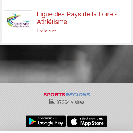
Ligue des Pays de la Loire -
Athlétisme
Lire la suite
SPORTS
REGIONS
37264
visites